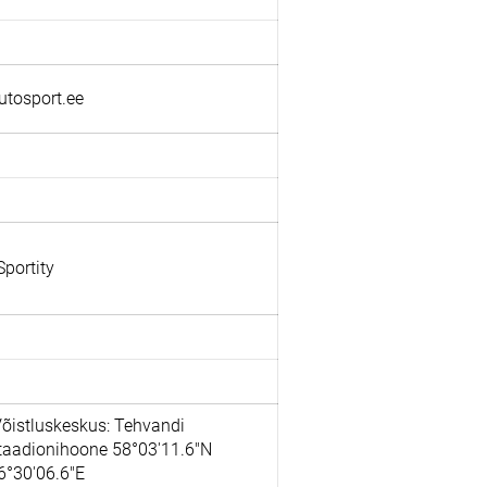
utosport.ee
portity
õistluskeskus: Tehvandi
taadionihoone 58°03'11.6"N
6°30'06.6"E