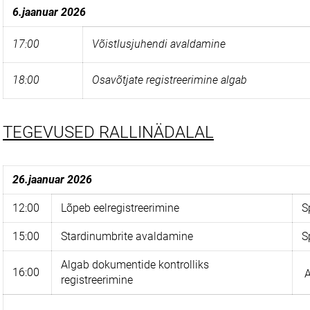
6.jaanuar 2026
17:00
Võistlusjuhendi avaldamine
18:00
Osavõtjate registreerimine algab
TEGEVUSED RALLINÄDALAL
26.jaanuar 2026
12:00
Lõpeb eelregistreerimine
S
15:00
Stardinumbrite avaldamine
S
Algab dokumentide kontrolliks
16:00
A
registreerimine