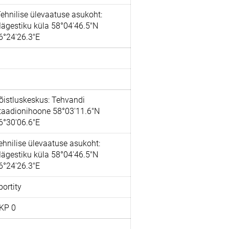
ehnilise ülevaatuse asukoht:
ägestiku küla 58°04'46.5"N
6°24'26.3"E
õistluskeskus: Tehvandi
taadionihoone 58°03'11.6"N
6°30'06.6"E
ehnilise ülevaatuse asukoht:
ägestiku küla 58°04'46.5"N
6°24'26.3"E
portity
KP 0