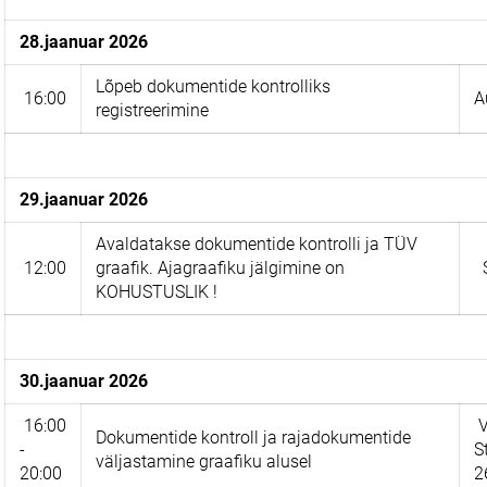
28.jaanuar 2026
Lõpeb dokumentide kontrolliks
16:00
A
registreerimine
29.jaanuar 2026
Avaldatakse dokumentide kontrolli ja TÜV
12:00
graafik. Ajagraafiku jälgimine on
S
KOHUSTUSLIK !
30.jaanuar 2026
16:00
V
Dokumentide kontroll ja rajadokumentide
-
S
väljastamine graafiku alusel
20:00
2