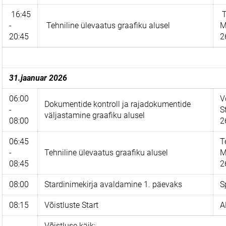
16:45
T
-
Tehniline ülevaatus graafiku alusel
M
20:45
2
31.jaanuar 2026
06:00
V
Dokumentide kontroll ja rajadokumentide
-
S
väljastamine graafiku alusel
08:00
2
06:45
T
-
Tehniline ülevaatus graafiku alusel
M
08:45
2
08:00
Stardinimekirja avaldamine 1. päevaks
S
08:15
Võistluste Start
A
Võistluse käik: